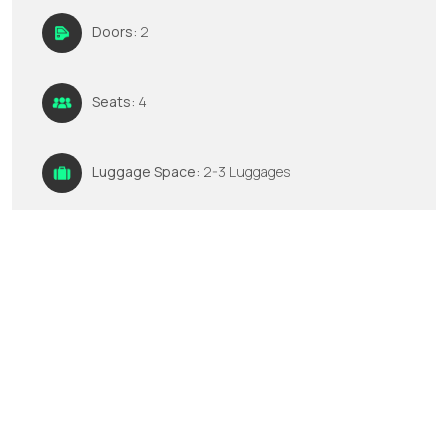
Doors:
2
Seats:
4
Luggage Space:
2-3 Luggages
GPS:
No
Multimedia:
N/A
Louer maintenant
Appelez-nous