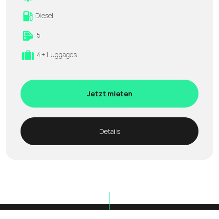
Diesel
5
4+ Luggages
Jetzt mieten
Details