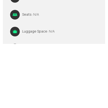
Seats:
N/A
Luggage Space:
N/A
GPS:
No
Multimedia:
N/A
Jetzt mieten
Rufen Sie uns an