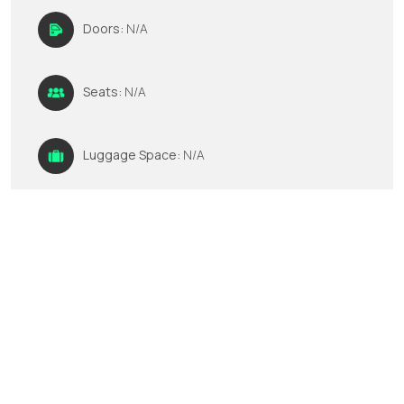
Doors:
N/A
Seats:
N/A
Luggage Space:
N/A
GPS:
No
Multimedia:
N/A
Louer maintenant
Appelez-nous