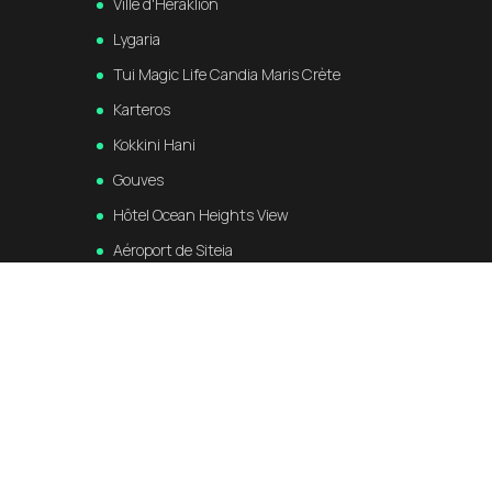
Ville d'Héraklion
Lygaria
Tui Magic Life Candia Maris Crète
Karteros
Kokkini Hani
Gouves
Hôtel Ocean Heights View
Aéroport de Siteia
Aéroport de La Canée
Port de La Canée
La ville de La Canée
Port de Kastelli Kissamou