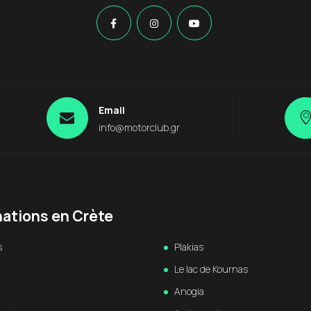
Email
info@motorclub.gr
nations en Crète
s
Plakias
Le lac de Kournas
Anogia