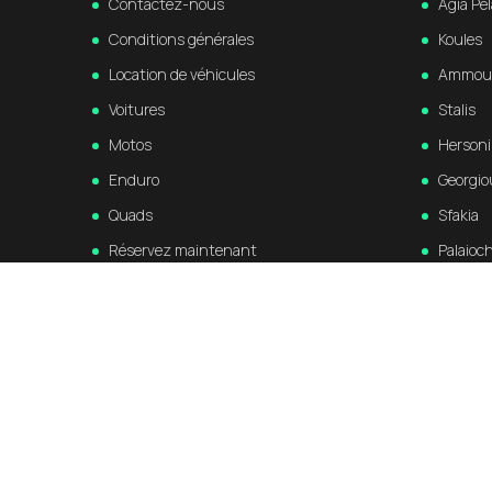
Contactez-nous
Agia Pel
Conditions générales
Koules
Location de véhicules
Ammou
Voitures
Stalis
Motos
Hersoni
Enduro
Georgio
Quads
Sfakia
Réservez maintenant
Palaioc
Témoignages
Kissam
Delete eXcursions your Travel App
Elos
account
Souda
Falasar