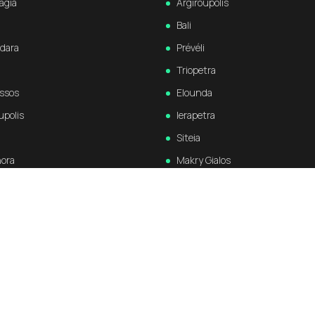
agia
Argiroupolis
Bali
dara
Prévéli
Triopetra
ssos
Elounda
upolis
Ierapetra
Siteia
hora
Makry Gialos
os
Zakros
Kritsa
Psychro
na
Agios Nikolaos