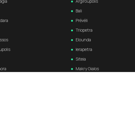
agia
Argiroupolis
Bali
dara
Prévéli
Triopetra
ssos
Elounda
upolis
Ierapetra
Siteia
hora
Makry Gialos
os
Zakros
Kritsa
Psychro
na
Agios Nikolaos