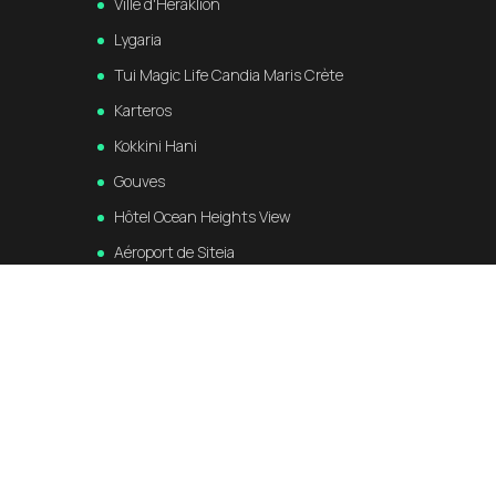
Ville d'Héraklion
Lygaria
Tui Magic Life Candia Maris Crète
Karteros
Kokkini Hani
Gouves
Hôtel Ocean Heights View
Aéroport de Siteia
Aéroport de La Canée
Port de La Canée
La ville de La Canée
Port de Kastelli Kissamou