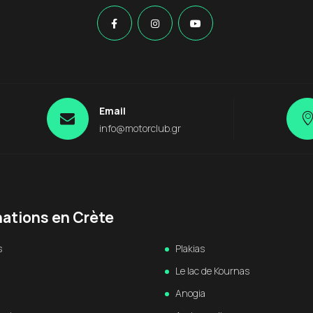
Email
info@motorclub.gr
nations en Crète
s
Plakias
Le lac de Kournas
Anogia