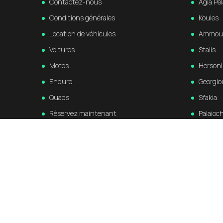
Contactez-nous
Agia Pel
Conditions générales
Koules
Location de véhicules
Ammou
Voitures
Stalis
Motos
Hersoni
Enduro
Georgio
Quads
Sfakia
Réservez maintenant
Palaioc
Témoignages
Kissam
Delete eXcursions your Travel App
Elos
account
Souda
Falasar