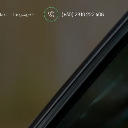
(+30) 2810 222 408
takt
Language