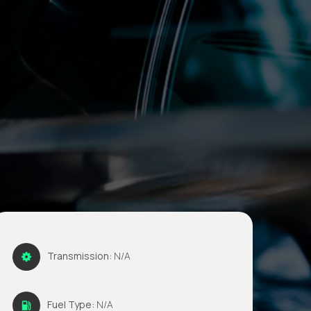
Transmission:
N/A
Fuel Type:
N/A