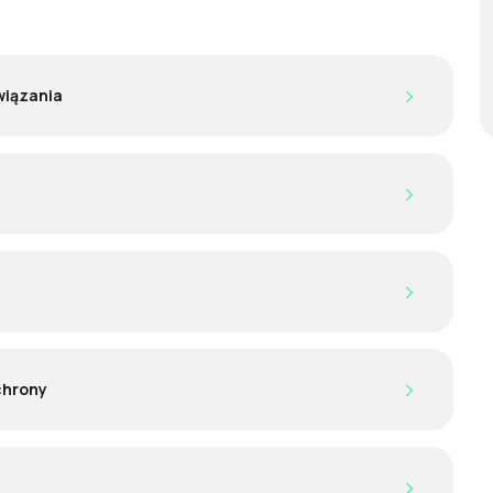
wiązania
chrony