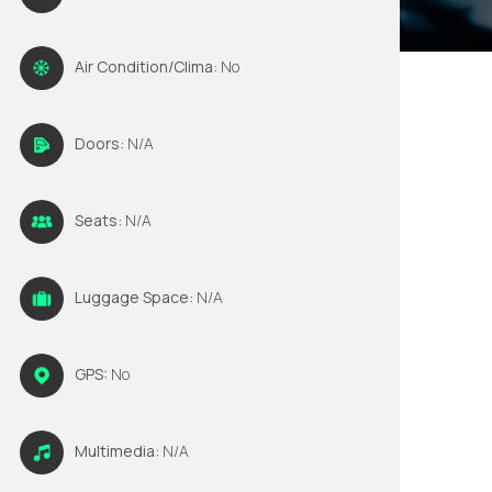
Air Condition/Clima:
No
Doors:
N/A
Seats:
N/A
Luggage Space:
N/A
GPS:
No
Multimedia:
N/A