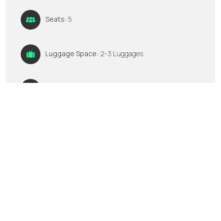
Seats:
5
Luggage Space:
2-3 Luggages
GPS:
No
Multimedia:
FM/AM CD player
Wypożycz teraz
Zadzwoń do nas