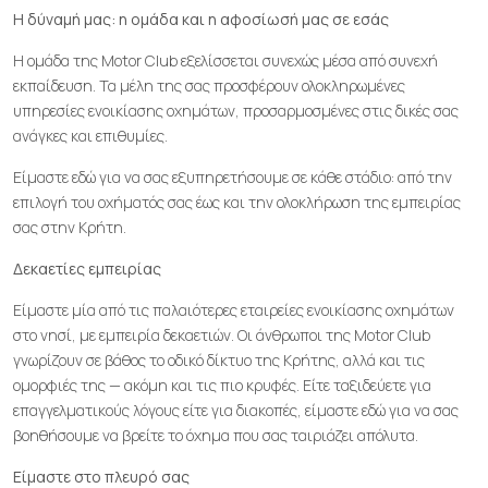
Η δύναμή μας: η ομάδα και η αφοσίωσή μας σε εσάς
Η ομάδα της Motor Club εξελίσσεται συνεχώς μέσα από συνεχή
εκπαίδευση. Τα μέλη της σας προσφέρουν ολοκληρωμένες
υπηρεσίες ενοικίασης οχημάτων, προσαρμοσμένες στις δικές σας
ανάγκες και επιθυμίες.
Είμαστε εδώ για να σας εξυπηρετήσουμε σε κάθε στάδιο: από την
επιλογή του οχήματός σας έως και την ολοκλήρωση της εμπειρίας
σας στην Κρήτη.
Δεκαετίες εμπειρίας
Είμαστε μία από τις παλαιότερες εταιρείες ενοικίασης οχημάτων
στο νησί, με εμπειρία δεκαετιών. Οι άνθρωποι της Motor Club
γνωρίζουν σε βάθος το οδικό δίκτυο της Κρήτης, αλλά και τις
ομορφιές της — ακόμη και τις πιο κρυφές. Είτε ταξιδεύετε για
επαγγελματικούς λόγους είτε για διακοπές, είμαστε εδώ για να σας
βοηθήσουμε να βρείτε το όχημα που σας ταιριάζει απόλυτα.
Είμαστε στο πλευρό σας