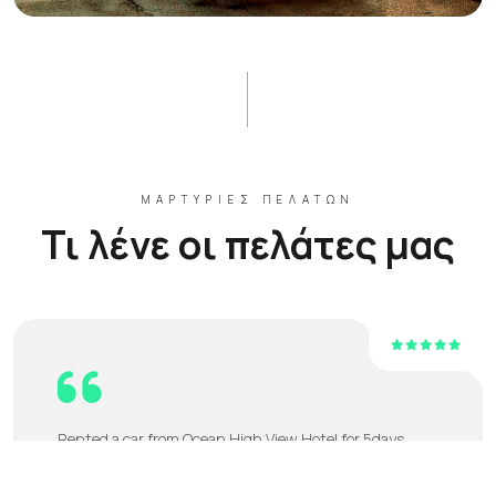
ΜΑΡΤΥΡΊΕΣ ΠΕΛΑΤΏΝ
Τι λένε οι πελάτες μας
Rented a car from Ocean High View Hotel for 5days,
price was good, car was in good condition,