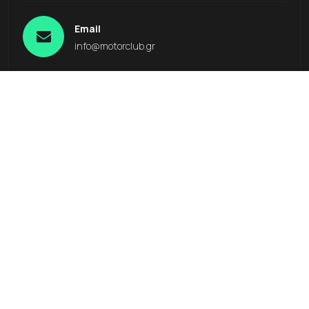
Email
info@motorclub.gr
Διεύθυνση
Πλατεία 18 Άγγλων, 1, Ηράκλειο - Κρήτης, Ελλάδα
Γρήγοροι Σύνδεσμοι
Προορισμοί στην Κρήτη