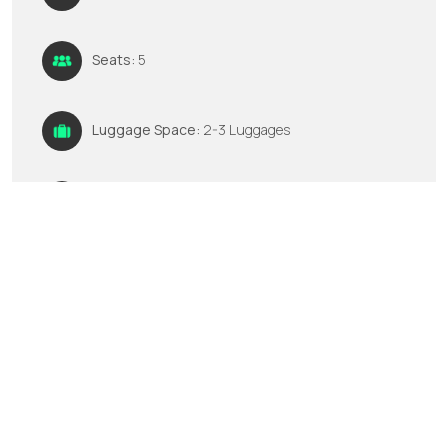
Seats:
5
Luggage Space:
2-3 Luggages
GPS:
No
Multimedia:
FM/AM CD player
Ενοικιάστε τώρα
Καλέστε μας