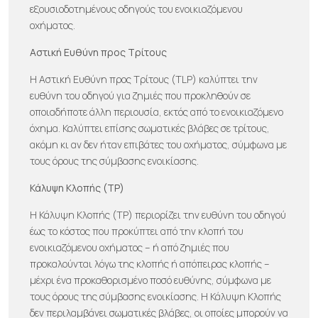
εξουσιοδοτημένους οδηγούς του ενοικιαζόμενου
οχήματος.
Αστική Ευθύνη προς Τρίτους
Η Αστική Ευθύνη προς Τρίτους (TLP) καλύπτει την
ευθύνη του οδηγού για ζημιές που προκληθούν σε
οποιαδήποτε άλλη περιουσία, εκτός από το ενοικιαζόμενο
όχημα. Καλύπτει επίσης σωματικές βλάβες σε τρίτους,
ακόμη κι αν δεν ήταν επιβάτες του οχήματος, σύμφωνα με
τους όρους της σύμβασης ενοικίασης.
Κάλυψη Κλοπής (TP)
Η Κάλυψη Κλοπής (TP) περιορίζει την ευθύνη του οδηγού
έως το κόστος που προκύπτει από την κλοπή του
ενοικιαζόμενου οχήματος – ή από ζημιές που
προκαλούνται λόγω της κλοπής ή απόπειρας κλοπής –
μέχρι ένα προκαθορισμένο ποσό ευθύνης, σύμφωνα με
τους όρους της σύμβασης ενοικίασης. Η Κάλυψη Κλοπής
δεν περιλαμβάνει σωματικές βλάβες, οι οποίες μπορούν να