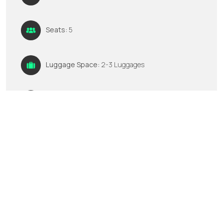
Seats:
5
Luggage Space:
2-3 Luggages
GPS:
No
Multimedia:
FM/AM CD player
Ενοικιάστε τώρα
Καλέστε μας