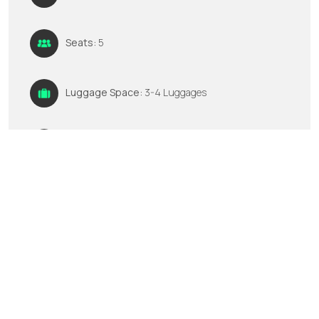
Seats:
5
Luggage Space:
3-4 Luggages
GPS:
No
Multimedia:
FM/AM CD player
Ενοικιάστε τώρα
Καλέστε μας