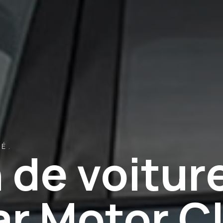
É.
 de voitur
r Motor C