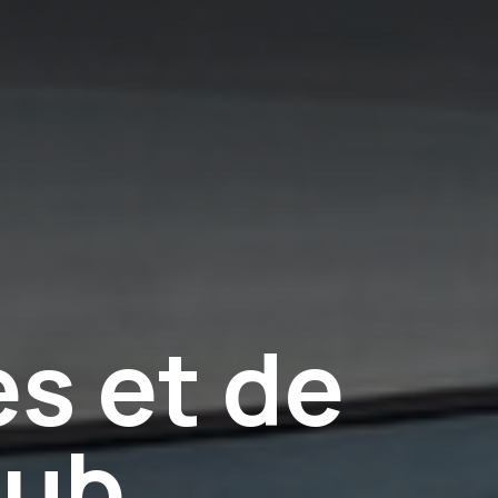
es et de
lub